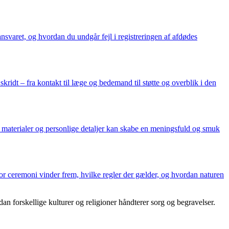
nsvaret, og hvordan du undgår fejl i registreringen af afdødes
ridt – fra kontakt til læge og bedemand til støtte og overblik i den
, materialer og personlige detaljer kan skabe en meningsfuld og smuk
or ceremoni vinder frem, hvilke regler der gælder, og hvordan naturen
dan forskellige kulturer og religioner håndterer sorg og begravelser.