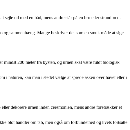
 at sejle ud med en båd, mens andre står på en bro eller strandbred.
e af ro og sammenhæng. Mange beskriver det som en smuk måde at sige
ger mindst 200 meter fra kysten, og urnen skal være fuldt biologisk
i i naturen, kan man i stedet vælge at sprede asken over havet eller i
le eller dekorere urnen inden ceremonien, mens andre foretrækker et
 ikke blot handler om tab, men også om forbundethed og livets fortsatte