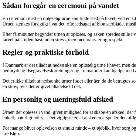
Sådan foregår en ceremoni på vandet
En ceremoni med en opløselig urne kan finde sted på havet, ved en sø el
Urnen sænkes forsigtigt i vandet, ofte ledsaget af blomsterblade, musik
Efter få minutter begynder urnen at opløses, og asken spredes stille
farvel på – uden hast, uden stress, men med nærvær og respekt.
Regler og praktiske forhold
I Danmark er det tilladt at nedsænke en opløselig urne i havet, men det
nedbrydelig. Begravelsesforretninger og krematorier kan hjælpe med a
Det er ikke tilladt at nedsænke urner i søer eller åer, da de betragte
en skov, hvis der er givet tilladelse til det.
En personlig og meningsfuld afsked
Urner, der opløses i vand, giver mulighed for at skabe en afsked, der
enkelt, naturligt udtryk. Det vigtigste er, at afskeden afspejler den afd
For mange bliver oplevelsen et smukt minde – et øjeblik, hvor sorg og 
kredsløb.