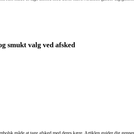
 og smukt valg ved afsked
symbolsk måde at tage afsked med deres kære. Artiklen guider dig genn