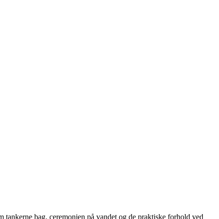
em tankerne bag, ceremonien på vandet og de praktiske forhold ved