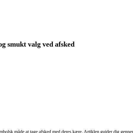
 og smukt valg ved afsked
symbolsk måde at tage afsked med deres kære. Artiklen guider dig genn