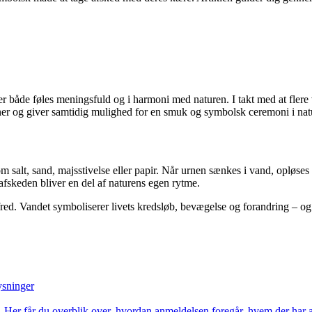
 både føles meningsfuld og i harmoni med naturen. I takt med at flere v
 urner og giver samtidig mulighed for en smuk og symbolsk ceremoni i nat
om salt, sand, majsstivelse eller papir. Når urnen sænkes i vand, opløses
 afskeden bliver en del af naturens egen rytme.
ed. Vandet symboliserer livets kredsløb, bevægelse og forandring – og fo
ysninger
t. Her får du overblik over, hvordan anmeldelsen foregår, hvem der har a