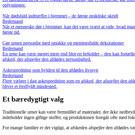
oplysninger.
Når dødsfald indtræffer i hjemmet – de første praktiske skridt
Bedemand
Når et menneske dør i hjemmet, kan det være svært at vide, hvad man sk
første tid.
Gør urnen personlig med smukke og meningsfulde dekorationer
Bedemand
En urne kan være meget mere end blot en beholder – den kan fortælle e
afsked, der afspejler den afdødes personlighed.
Askespredning som hyldest til den afdødes livssyn
Bedemand
Flere vælger i dag askespredning som en afsked, der afspejler den afd
bliver et fredfyldt mindested.
Et bæredygtigt valg
Traditionelle urner kan være fremstillet af materialer, der ikke nedbry
indeholder ingen giftige stoffer, og produktionen foregår ofte med fo
For mange familier er det vigtigt, at afskeden afspejler den afdødes v