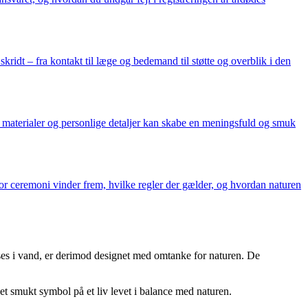
ridt – fra kontakt til læge og bedemand til støtte og overblik i den
, materialer og personlige detaljer kan skabe en meningsfuld og smuk
or ceremoni vinder frem, hvilke regler der gælder, og hvordan naturen
pløses i vand, er derimod designet med omtanke for naturen. De
 et smukt symbol på et liv levet i balance med naturen.