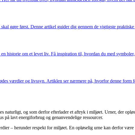
al gøre først. Denne artikel guider dig gennem de vigtigste praktiske sk
n historie om et levet liv. Få inspiration til, hvordan du med symboler
ødes værdier og livssyn. Artiklen ser nærmere på, hvorfor denne form f
des naturligt, og som derfor efterlader et aftryk i miljøet. Urner, der o
kus på lavt energiforbrug og genanvendelige ressourcer.
ærdier – herunder respekt for miljøet. En opløselig urne kan derfor være