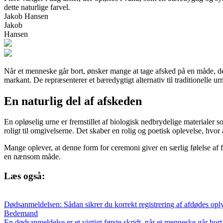
dette naturlige farvel.
Jakob Hansen
Jakob
Hansen
Når et menneske går bort, ønsker mange at tage afsked på en måde, der
markant. De repræsenterer et bæredygtigt alternativ til traditionelle
En naturlig del af afskeden
En opløselig urne er fremstillet af biologisk nedbrydelige materialer s
roligt til omgivelserne. Det skaber en rolig og poetisk oplevelse, hvor
Mange oplever, at denne form for ceremoni giver en særlig følelse af fr
en nænsom måde.
Læs også:
Dødsanmeldelsen: Sådan sikrer du korrekt registrering af afdødes opl
Bedemand
En dødsanmeldelse er et vigtigt første skridt, når et menneske går bor