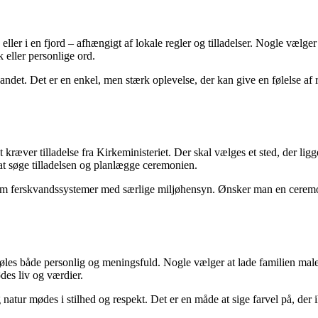
ler i en fjord – afhængigt af lokale regler og tilladelser. Nogle vælger
 eller personlige ord.
 i vandet. Det er en enkel, men stærk oplevelse, der kan give en følels
 kræver tilladelse fra Kirkeministeriet. Der skal vælges et sted, der lig
t søge tilladelsen og planlægge ceremonien.
s som ferskvandssystemer med særlige miljøhensyn. Ønsker man en ceremon
 føles både personlig og meningsfuld. Nogle vælger at lade familien ma
ødes liv og værdier.
natur mødes i stilhed og respekt. Det er en måde at sige farvel på, der