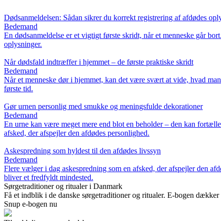
Dødsanmeldelsen: Sådan sikrer du korrekt registrering af afdødes opl
Bedemand
En dødsanmeldelse er et vigtigt første skridt, når et menneske går bor
oplysninger.
Når dødsfald indtræffer i hjemmet – de første praktiske skridt
Bedemand
Når et menneske dør i hjemmet, kan det være svært at vide, hvad man sk
første tid.
Gør urnen personlig med smukke og meningsfulde dekorationer
Bedemand
En urne kan være meget mere end blot en beholder – den kan fortælle e
afsked, der afspejler den afdødes personlighed.
Askespredning som hyldest til den afdødes livssyn
Bedemand
Flere vælger i dag askespredning som en afsked, der afspejler den afd
bliver et fredfyldt mindested.
Sørgetraditioner og ritualer i Danmark
Få et indblik i de danske sørgetraditioner og ritualer. E-bogen dækker 
Snup e-bogen nu