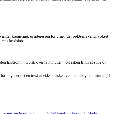
ælger kremering, er interessen for urner, der opløses i vand, vokset
urens kredsløb.
 den langsomt – typisk over få minutter – og asken frigives stille og
r nogle er det en trøst at vide, at asken vender tilbage til naturen på
nsvaret, og hvordan du undgår fejl i registreringen af afdødes