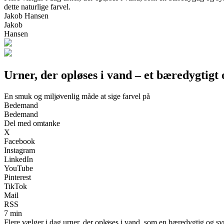
dette naturlige farvel.
Jakob Hansen
Jakob
Hansen
Urner, der opløses i vand – et bæredygtigt
En smuk og miljøvenlig måde at sige farvel på
Bedemand
Bedemand
Del med omtanke
X
Facebook
Instagram
LinkedIn
YouTube
Pinterest
TikTok
Mail
RSS
7 min
Flere vælger i dag urner, der opløses i vand, som en bæredygtig og 