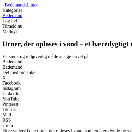
_
BedemandsLinjen
Kategorier
Bedemand
Log ind
Tilmeld nu
Mailnyt
Urner, der opløses i vand – et bæredygtigt
En smuk og miljøvenlig måde at sige farvel på
Bedemand
Bedemand
Del med omtanke
X
Facebook
Instagram
LinkedIn
YouTube
Pinterest
TikTok
Mail
RSS
7 min
Flere vælger i dag urner, der opløses i vand, som en bæredygtig og 