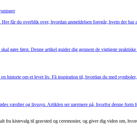
ysninger
t. Her får du overblik over, hvordan anmeldelsen foregår, hvem der har a
al gøre først. Denne artikel guider dig gennem de vigtigste praktiske sk
n historie om et levet liv. Få inspiration til, hvordan du med symboler
ødes værdier og livssyn. Artiklen ser nærmere på, hvorfor denne form f
alt fra kistevalg til gravsted og ceremonier, og giver dig viden om, hvor