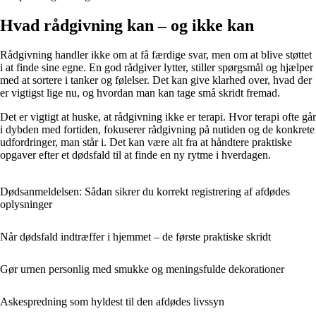
Hvad rådgivning kan – og ikke kan
Rådgivning handler ikke om at få færdige svar, men om at blive støttet
i at finde sine egne. En god rådgiver lytter, stiller spørgsmål og hjælper
med at sortere i tanker og følelser. Det kan give klarhed over, hvad der
er vigtigst lige nu, og hvordan man kan tage små skridt fremad.
Det er vigtigt at huske, at rådgivning ikke er terapi. Hvor terapi ofte går
i dybden med fortiden, fokuserer rådgivning på nutiden og de konkrete
udfordringer, man står i. Det kan være alt fra at håndtere praktiske
opgaver efter et dødsfald til at finde en ny rytme i hverdagen.
Dødsanmeldelsen: Sådan sikrer du korrekt registrering af afdødes
oplysninger
Når dødsfald indtræffer i hjemmet – de første praktiske skridt
Gør urnen personlig med smukke og meningsfulde dekorationer
Askespredning som hyldest til den afdødes livssyn