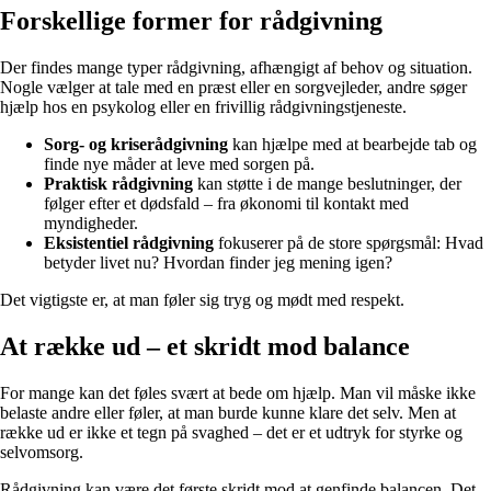
Forskellige former for rådgivning
Der findes mange typer rådgivning, afhængigt af behov og situation.
Nogle vælger at tale med en præst eller en sorgvejleder, andre søger
hjælp hos en psykolog eller en frivillig rådgivningstjeneste.
Sorg- og kriserådgivning
kan hjælpe med at bearbejde tab og
finde nye måder at leve med sorgen på.
Praktisk rådgivning
kan støtte i de mange beslutninger, der
følger efter et dødsfald – fra økonomi til kontakt med
myndigheder.
Eksistentiel rådgivning
fokuserer på de store spørgsmål: Hvad
betyder livet nu? Hvordan finder jeg mening igen?
Det vigtigste er, at man føler sig tryg og mødt med respekt.
At række ud – et skridt mod balance
For mange kan det føles svært at bede om hjælp. Man vil måske ikke
belaste andre eller føler, at man burde kunne klare det selv. Men at
række ud er ikke et tegn på svaghed – det er et udtryk for styrke og
selvomsorg.
Rådgivning kan være det første skridt mod at genfinde balancen. Det