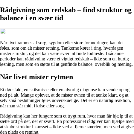
Rådgivning som redskab – find struktur og
balance i en svær tid
Når livet rammes af sorg, sygdom eller store forandringer, kan det
føles, som om alt mister retning. Tankerne kører i ring, hverdagen
mister struktur, og det kan være svært at finde fodfæste. I sådanne
perioder kan rådgivning være et vigtigt redskab – ikke som en hurtig
løsning, men som en støtte til at genfinde balance, overblik og mening.
Når livet mister rytmen
Et dødsfald, en skilsmisse eller en alvorlig diagnose kan vende op og
ned på alt. Mange oplever, at de mister evnen til at tænke klart, og at
selv små beslutninger føles uoverskuelige. Det er en naturlig reaktion,
når man står midt i krise eller sorg.
Rådgivning kan her fungere som et trygt rum, hvor man får hjælp til at
sætte ord på det, der er svært. En professionel rådgiver kan hjælpe med
at skabe struktur i kaosset – ikke ved at fjerne smerten, men ved at give
den plads og retning.