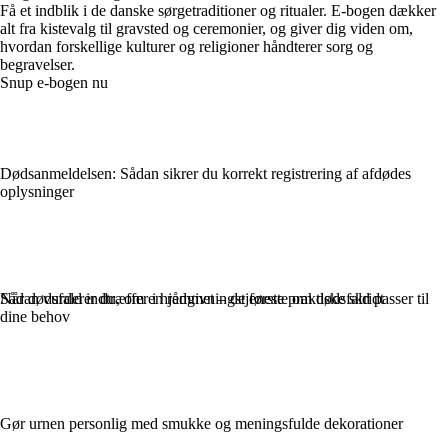
Få et indblik i de danske sørgetraditioner og ritualer. E-bogen dækker
alt fra kistevalg til gravsted og ceremonier, og giver dig viden om,
hvordan forskellige kulturer og religioner håndterer sorg og
begravelser.
Snup e-bogen nu
Dødsanmeldelsen: Sådan sikrer du korrekt registrering af afdødes
oplysninger
Når dødsfald indtræffer i hjemmet – de første praktiske skridt
Sådan vurderer du, om en rådgivningstjeneste om dødsfald passer til
dine behov
Gør urnen personlig med smukke og meningsfulde dekorationer